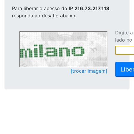
Para liberar o acesso
do IP
216.73.217.113
,
responda ao desafio abaixo.
Digite 
lado no
[trocar imagem]